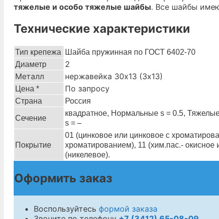
тяжелые и особо тяжелые шайбы
. Все шайбы име
Технические характеристики
Тип крепежа
Шайба пружинная по ГОСТ 6402-70
2
Диаметр
Металл
нержавейка 30х13 (3х13)
По запросу
Цена *
Страна
Россия
квадратное, Нормальные s = 0.5, Тяжелые
Сечение
s = –
01 (цинковое или цинковое с хроматирова
Покрытие
хроматированием), 11 (хим.пас.- окисное 
(никелевое).
Оформить заказ
Воспользуйтесь
формой заказа
Звоните по телефону
+7 (3412) 65-08-09